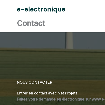
Aller
e-electronique
au
contenu
Contact
NOUS CONTACTER
Entrer en contact avec Net Projets
Faites votre demande en électronique sur www.e